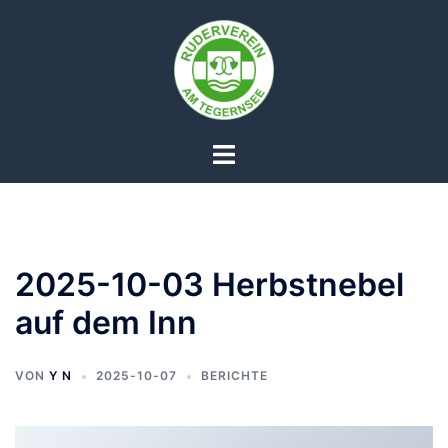
Zum
Inhalt
springen
Menü
umschalten
2025-10-03 Herbstnebel
auf dem Inn
VON
Y N
2025-10-07
BERICHTE